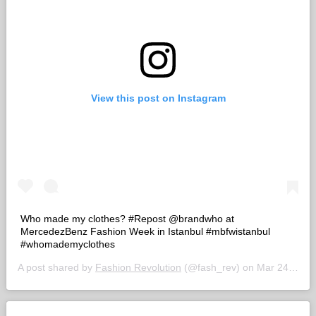
View this post on Instagram
Who made my clothes? #Repost @brandwho at
MercedezBenz Fashion Week in Istanbul #mbfwistanbul
#whomademyclothes
A post shared by
Fashion Revolution
(@fash_rev) on
Mar 24, 2016 at 12:21am PDT