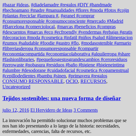
#bazar #ideas
,
#diadelamadre #regalos #DIY #handmade
#hechoamano #madre #manualidades #flores #moda #fotos #cojin
#plantas #reciclar #lampara #
,
#granel #comprar
#consumoresponsable #consumoconsciente #mercado #Madrid
#Barcelona #comerciolocal
,
#marcas #beneficios #compras
#descuentos #marcas #eco #ecfroendly #vendermas #rebajas #gratis
#decoracion #moda #cosmetica #infatil #niños #salud #ålimentacion
#zumos #saludable #foodie #gastro #flo
,
#modasostenible #armario
#libreriasderopa #consumoresponsable #compartir
#economiacompartida #economiacolaborativa #alquilerropa #share
#fashionlibraries
,
#pequeñosgestosgrandescambios #ceroresiduos
#zerowaste #nobasura #residuos #baño #higiene #higieneintima
#alumbre #desodorane #cuidadofacial #cosmetica #copamenstrual
#cepillodedientes #bambu #sinen
,
#primavera #regalos
CONSUMO RESPONSABLE
,
OCIO
,
RECURSOS
,
Uncategorized
Tejidos sostenibles: una nueva forma de diseñar
julio 12, 2016
El Hervidero de Ideas
3 Comments
La innovación ha permitido solucionar muchos problemas que se
nos han ido presentando a lo largo de la historia: necesidades,
enfermedades, carencias, falta de recursos, etc.