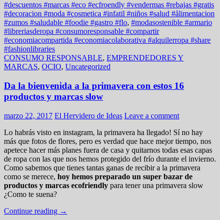
#descuentos #marcas #eco #ecfroendly #vendermas #rebajas #gratis
#decoracion #moda #cosmetica #infatil #niños #salud #ålimentacion
#zumos #saludable #foodie #gastro #flo
,
#modasostenible #armario
#libreriasderopa #consumoresponsable #compartir
#economiacompartida #economiacolaborativa #alquilerropa #share
#fashionlibraries
CONSUMO RESPONSABLE
,
EMPRENDEDORES Y
MARCAS
,
OCIO
,
Uncategorized
Da la bienvenida a la primavera con estos 16
productos y marcas slow
marzo 22, 2017
El Hervidero de Ideas
Leave a comment
Lo habrás visto en instagram, la primavera ha llegado! Sí no hay
más que fotos de flores, pero es verdad que hace mejor tiempo, nos
apetece hacer más planes fuera de casa y quitarnos todas esas capas
de ropa con las que nos hemos protegido del frío durante el invierno.
Como sabemos que tienes tantas ganas de recibir a la primavera
como se merece,
hoy hemos preparado un super bazar de
productos y marcas ecofriendly
para tener una primavera slow
¿Como te suena?
Continue reading
→