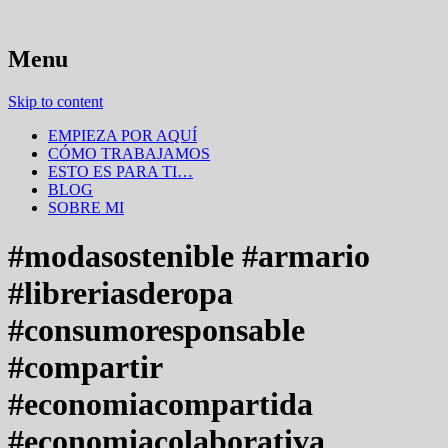
Desde El Hervidero de Ideas acercamos la
Menu
elherviderodeideas
sostenibilidad a consumidores y empresas
Skip to content
a través de vehículos creativos que les
EMPIEZA POR AQUÍ
hagan interactuar y encontrarse.
CÓMO TRABAJAMOS
ESTO ES PARA TI…
BLOG
SOBRE MI
#modasostenible #armario
#libreriasderopa
#consumoresponsable
#compartir
#economiacompartida
#economiacolaborativa