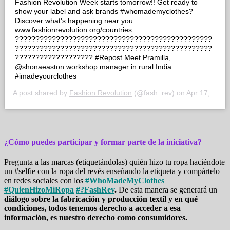
Fashion Revolution Week starts tomorrow!! Get ready to
show your label and ask brands #whomademyclothes?
Discover what's happening near you:
www.fashionrevolution.org/countries
????????????????????????????????????????????????
????????????????????????????????????????????????
??????????????????? #Repost Meet Pramilla,
@shonaeaston workshop manager in rural India.
#imadeyourclothes
A post shared by
Fashion Revolution
(@fash_rev) on
Apr 17, 2016 at 12:30am PDT
¿Cómo puedes participar y formar parte de la iniciativa?
Pregunta a las marcas (etiquetándolas) quién hizo tu ropa haciéndote
un #selfie con la ropa del revés enseñando la etiqueta y compártelo
en redes sociales con los
#WhoMadeMyClothes
#QuienHizoMiRopa
#?FashRev
.
De esta manera se generará un
diálogo sobre la fabricación y producción textil y en qué
condiciones, todos tenemos derecho a acceder a esa
información, es nuestro derecho como consumidores.