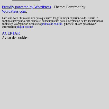
Proudly powered by WordPress
|
Theme: Forefront by
WordPress.com
.
Este sitio web utiliza cookies para que usted tenga la mejor experiencia de usuario. Si
continúa navegando está dando su consentimiento para la aceptación de las mencionadas
cookies y la aceptación de nuestra
política de cookies
, pinche el enlace para mayor
información.
plugin cookies
ACEPTAR
Aviso de cookies