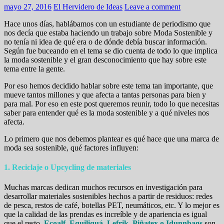
mayo 27, 2016
El Hervidero de Ideas
Leave a comment
Hace unos días, hablábamos con un estudiante de periodismo que
nos decía que estaba haciendo un trabajo sobre Moda Sostenible y
no tenía ni idea de qué era o de dónde debía buscar información.
Según fue buceando en el tema se dio cuenta de todo lo que implica
la moda sostenible y el gran desconocimiento que hay sobre este
tema entre la gente.
Por eso hemos decidido hablar sobre este tema tan importante, que
mueve tantos millones y que afecta a tantas personas para bien y
para mal. Por eso en este post queremos reunir, todo lo que necesitas
saber para entender qué es la moda sostenible y a qué niveles nos
afecta.
Lo primero que nos debemos plantear es qué hace que una marca de
moda sea sostenible, qué factores influyen:
1. Reciclaje o Upcycling de materiales
Muchas marcas dedican muchos recursos en investigación para
desarrollar materiales sostenibles hechos a partir de residuos: redes
de pesca, restos de café, botellas PET, neumáticos, etc. Y lo mejor es
que la calidad de las prendas es increíble y de apariencia es igual
que el resto.
Ecoalf
,
Equiliquá
,
Lefrik
, Piñatex o
Idunnbags
son