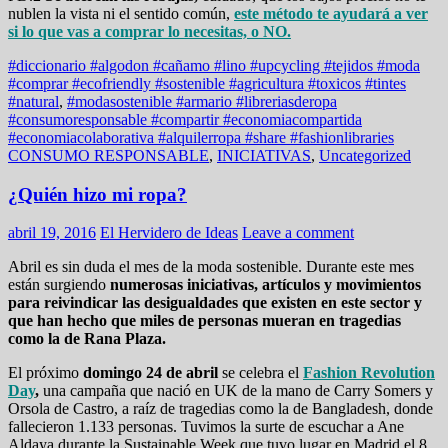
nublen la vista ni el sentido común,
este método te ayudará a ver
si lo que vas a comprar lo necesitas, o NO.
#diccionario #algodon #cañamo #lino #upcycling #tejidos #moda
#comprar #ecofriendly #sostenible #agricultura #toxicos #tintes
#natural
,
#modasostenible #armario #libreriasderopa
#consumoresponsable #compartir #economiacompartida
#economiacolaborativa #alquilerropa #share #fashionlibraries
CONSUMO RESPONSABLE
,
INICIATIVAS
,
Uncategorized
¿Quién hizo mi ropa?
abril 19, 2016
El Hervidero de Ideas
Leave a comment
Abril es sin duda el mes de la moda sostenible. Durante este mes
están surgiendo
numerosas iniciativas, artículos y movimientos
para reivindicar las desigualdades que existen en este sector y
que han hecho que miles de personas mueran en tragedias
como la de Rana Plaza.
El próximo
domingo 24 de abril
se celebra el
Fashion Revolution
Day
,
una campaña que nació en UK de la mano de Carry Somers y
Orsola de Castro, a raíz de tragedias como la de Bangladesh, donde
fallecieron 1.133 personas. Tuvimos la surte de escuchar a Ane
Aldaya durante la Sustainable Week que tuvo lugar en Madrid el 8