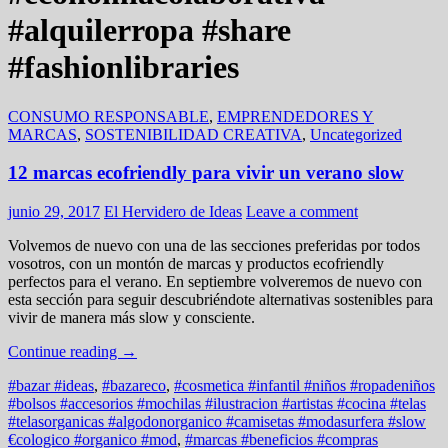
#alquilerropa #share
#fashionlibraries
CONSUMO RESPONSABLE
,
EMPRENDEDORES Y
MARCAS
,
SOSTENIBILIDAD CREATIVA
,
Uncategorized
12 marcas ecofriendly para vivir un verano slow
junio 29, 2017
El Hervidero de Ideas
Leave a comment
Volvemos de nuevo con una de las secciones preferidas por todos
vosotros, con un montón de marcas y productos ecofriendly
perfectos para el verano. En septiembre volveremos de nuevo con
esta sección para seguir descubriéndote alternativas sostenibles para
vivir de manera más slow y consciente.
Continue reading
→
#bazar #ideas
,
#bazareco
,
#cosmetica #infantil #niños #ropadeniños
#bolsos #accesorios #mochilas #ilustracion #artistas #cocina #telas
#telasorganicas #algodonorganico #camisetas #modasurfera #slow
€cologico #organico #mod
,
#marcas #beneficios #compras