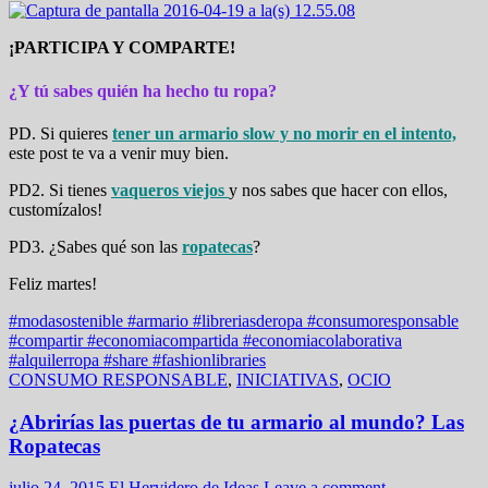
¡PARTICIPA Y COMPARTE!
¿Y tú sabes quién ha hecho tu ropa?
PD. Si quieres
tener un armario slow y no morir en el intento,
este post te va a venir muy bien.
PD2. Si tienes
vaqueros viejos
y nos sabes que hacer con ellos,
customízalos!
PD3. ¿Sabes qué son las
ropatecas
?
Feliz martes!
#modasostenible #armario #libreriasderopa #consumoresponsable
#compartir #economiacompartida #economiacolaborativa
#alquilerropa #share #fashionlibraries
CONSUMO RESPONSABLE
,
INICIATIVAS
,
OCIO
¿Abrirías las puertas de tu armario al mundo? Las
Ropatecas
julio 24, 2015
El Hervidero de Ideas
Leave a comment