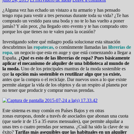
¿Alguna vez has echado un vistazo a tu armario y has pensado
tengo ropa para vestir a tres personas durante toda su vida? ¿Te has
comprado un vestido para una boda y no te lo has vuelto a poner
jamás? Y aún peor, ¿ha llegado otro evento y te has comprado otro
porque los que tienes no te valen para la ocasión?
Investigando sobre qué milagro podía solucionar esta situación
descubrimos las
ropatecas,
o comúnmente llamadas las
librerías de
ropa,
un negocio que esta en auge y que está comenzando a llegar a
España.
¿Qué es esto de las librerías de ropa? Pues básicamente
aplicar el mecanismo de alquiler de una biblioteca al mundo de
la moda.
Uno de los principales mantras de la moda sostenible es
que
la opción más sostenible es reutilizar algo que ya existe,
antes que la compra o el reciclaje. Dar nuevos usos a lo que existe
permite alargar la vida de los objetos y da un respiro al planeta por
no tener que producir y comprar nuevas prendas.
Este sistema es muy común en Países Bajos y en otras
zonas europeas, donde a través de asociados que abonan una cuota
(que suele ir de 15 a 35 euros mensuales), que permite alquilar a
unas tres o cuatro prendas por semana. ¿Cuál ha sido la clave de su
éxito?
Tarifas más asequibles que las habituales en un alquiler