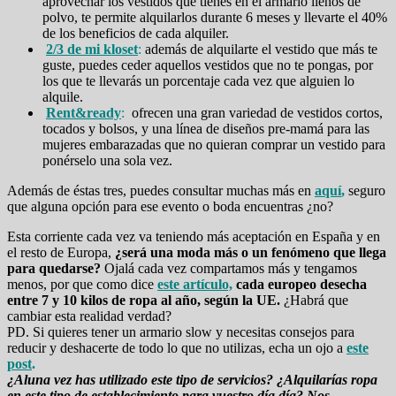
aprovechar los vestidos que tienes en el armario llenos de
polvo, te permite alquilarlos durante 6 meses y llevarte el 40%
de los beneficios de cada alquiler.
2/3 de mi kloset
:
además de alquilarte el vestido que más te
guste, puedes ceder aquellos vestidos que no te pongas, por
los que te llevarás un porcentaje cada vez que alguien lo
alquile.
Rent&ready
:
ofrecen una gran variedad de vestidos cortos,
tocados y bolsos, y una línea de diseños pre-mamá para las
mujeres embarazadas que no quieran comprar un vestido para
ponérselo una sola vez.
Además de éstas tres, puedes consultar muchas más en
aquí
,
seguro
que alguna opción para ese evento o boda encuentras ¿no?
Esta corriente cada vez va teniendo más aceptación en España y en
el resto de Europa,
¿será una moda más o un fenómeno que llega
para quedarse?
Ojalá cada vez compartamos más y tengamos
menos, por que como dice
este artículo,
cada europeo desecha
entre 7 y 10 kilos de ropa al año, según la UE.
¿Habrá que
cambiar esta realidad verdad?
PD. Si quieres tener un armario slow y necesitas consejos para
reducir y deshacerte de todo lo que no utilizas, echa un ojo a
este
post
.
¿Aluna vez has utilizado este tipo de servicios? ¿Alquilarías ropa
en este tipo de establecimiento para vuestro día día? Nos