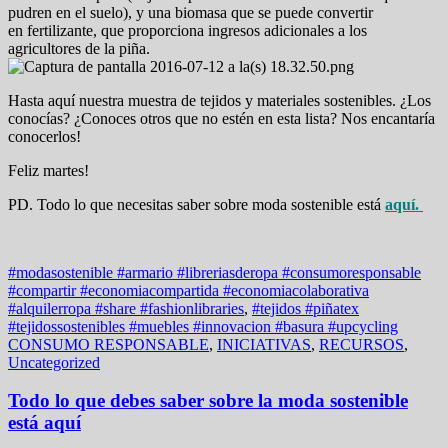
pudren en el suelo), y una biomasa que se puede convertir
en fertilizante, que proporciona ingresos adicionales a los
agricultores de la piña.
Hasta aquí nuestra muestra de tejidos y materiales sostenibles. ¿Los
conocías? ¿Conoces otros que no estén en esta lista? Nos encantaría
conocerlos!
Feliz martes!
PD. Todo lo que necesitas saber sobre moda sostenible está
aquí.
#modasostenible #armario #libreriasderopa #consumoresponsable
#compartir #economiacompartida #economiacolaborativa
#alquilerropa #share #fashionlibraries
,
#tejidos #piñatex
#tejidossostenibles #muebles #innovacion #basura #upcycling
CONSUMO RESPONSABLE
,
INICIATIVAS
,
RECURSOS
,
Uncategorized
Todo lo que debes saber sobre la moda sostenible
está aquí