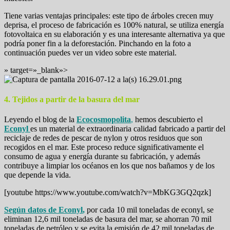
Tiene varias ventajas principales: este tipo de árboles crecen muy
deprisa, el proceso de fabricación es 100% natural, se utiliza energía
fotovoltaica en su elaboración y es una interesante alternativa ya que
podría poner fin a la deforestación. Pinchando en la foto a
continuación puedes ver un video sobre este material.
» target=»_blank»>
4. Tejidos a partir de la basura del mar
Leyendo el blog de la
Ecocosmopolita
,
hemos descubierto el
Econyl
es un material de extraordinaria calidad fabricado a partir del
reciclaje de redes de pescar de nylon y otros residuos que son
recogidos en el mar. Este proceso reduce significativamente el
consumo de agua y energía durante su fabricación, y además
contribuye a limpiar los océanos en los que nos bañamos y de los
que depende la vida.
[youtube https://www.youtube.com/watch?v=MbKG3GQ2qzk]
Según datos de Econyl
,
por cada 10 mil toneladas de econyl, se
eliminan 12,6 mil toneladas de basura del mar, se ahorran 70 mil
toneladas de petróleo y se evita la emisión de 42 mil toneladas de