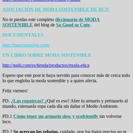
ASOCIACIÓN DE MODA SOSTENIBLE DE BCN
No te pierdas este completo
diccionario de MODA
SOSTENIBLE
del blog de
So Good so Cute
.
DOCUMENTALES
http://truecostmovie.com/
UN LIBRO SOBRE MODA SOSTENIBLE
http://ggili.com/es/tienda/productos/moda-etica
Espero que este post te haya servido para conocer más de cerca todo
lo que engloba la moda sostenible y a quien afecta.
Feliz viernes!
PD.
¿Las ropatecas?
¿Qué es eso? Abre tu armario y préstaselo al
mundo, estrenarás ropa cada día sin dañar el Medio Ambiente.
PD.1
Cómo tener un armario slow y ecofriendly
sin volverse
loco.
PD.2
Se acercan las rebajas,
cuidado, que los bajos precios no te