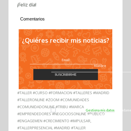
¡Feliz día!
Comentarios
¿Quiéres recibir mis noticias?
SUSCRIBIRME
#TALLER #CURSO #FORMACION #TALLERES #MADRID
#TALLERONLINE #ZOOM #COMUNIDADES
#COMUNIDADONLINE #TRIBU #MARCA
¡Sí, quiero unirme!
Gestiona mis datos
y ayúdame 
#EMPRENDEDORES #NEGOCIOSONLINE #PUBLICO
Marca Ecofriendly.
#ENGAGEMEN #CRECIMIENTO #IMPULSAR
,
#TALLERPRESENCIAL #MADRID #TALLER