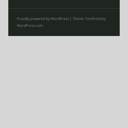
Proudly powered by WordPress
|
Theme: Forefront by
WordPress.com
.