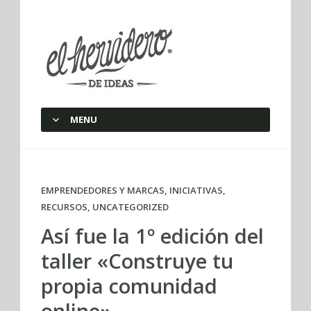
elherviderodeideas
MENU
SKIP TO CONTENT
EMPRENDEDORES Y MARCAS
,
INICIATIVAS
,
RECURSOS
,
UNCATEGORIZED
Así fue la 1º edición del
taller «Construye tu
propia comunidad
online»