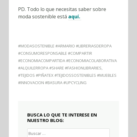
PD. Todo lo que necesitas saber sobre
moda sostenible está
aquí.
#MODASOSTENIBLE #ARMARIO #LIBRERIASDEROPA
#CONSUMORESPONSABLE #COMPARTIR
#ECONOMIACOMPARTIDA #ECONOMIACOLABORATIVA
#ALQUILERROPA #SHARE #FASHIONLIBRARIES
,
#TEJIDOS #PIÑATEX #TEJIDOSSOSTENIBLES #MUEBLES
#INNOVACION #BASURA #UPCYCLING
BUSCA LO QUE TE INTERESE EN
NUESTRO BLOG:
Buscar: