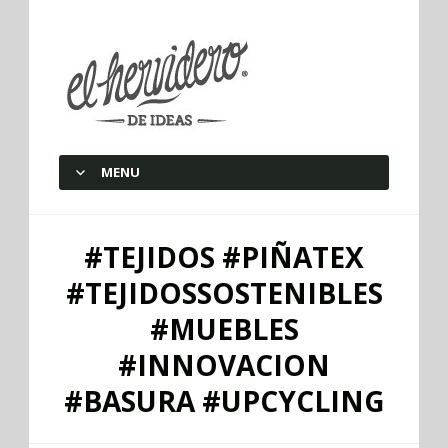
elherviderodeideas
MENU
SKIP TO CONTENT
#TEJIDOS #PIÑATEX
#TEJIDOSSOSTENIBLES
#MUEBLES
#INNOVACION
#BASURA #UPCYCLING