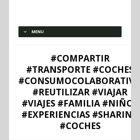
elherviderodeideas
MENU
SKIP TO CONTENT
#COMPARTIR
#TRANSPORTE #COCHES
#CONSUMOCOLABORATIV
#REUTILIZAR #VIAJAR
#VIAJES #FAMILIA #NIÑOS
#EXPERIENCIAS #SHARING
#COCHES