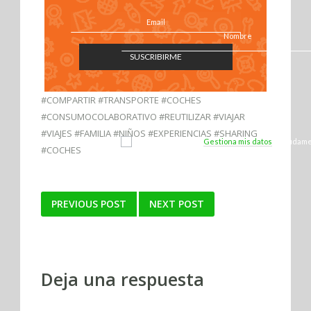
SUSCRIBIRME
#COMPARTIR #TRANSPORTE #COCHES
#CONSUMOCOLABORATIVO #REUTILIZAR #VIAJAR
#VIAJES #FAMILIA #NIÑOS #EXPERIENCIAS #SHARING
¡Sí, quiero unirme!
Gestiona mis datos
y ayúdame 
#COCHES
Marca Ecofriendly.
Post
PREVIOUS POST
NEXT POST
navigation
Deja una respuesta