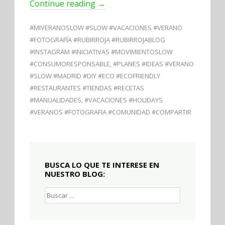
Continue reading
→
#MIVERANOSLOW #SLOW #VACACIONES #VERANO
#FOTOGRAFÍA #RUBIRROJA #RUBIRROJABLOG
#INSTAGRAM #INICIATIVAS #MOVIMIENTOSLOW
#CONSUMORESPONSABLE
,
#PLANES #IDEAS #VERANO
#SLOW #MADRID #DIY #ECO #ECOFRIENDLY
#RESTAURANTES #TIENDAS #RECETAS
#MANUALIDADES
,
#VACACIONES #HOLIDAYS
#VERANOS #FOTOGRAFIA #COMUNIDAD #COMPARTIR
BUSCA LO QUE TE INTERESE EN
NUESTRO BLOG:
Buscar: