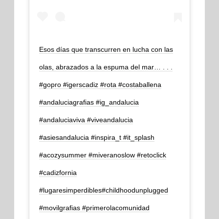
Esos días que transcurren en lucha con las
olas, abrazados a la espuma del mar… . . .
#gopro #igerscadiz #rota #costaballena
#andaluciagrafias #ig_andalucia
#andaluciaviva #viveandalucia
#asiesandalucia #inspira_t #it_splash
#acozysummer #miveranoslow #retoclick
#cadizfornia
#lugaresimperdibles#childhoodunplugged
#movilgrafias #primerolacomunidad