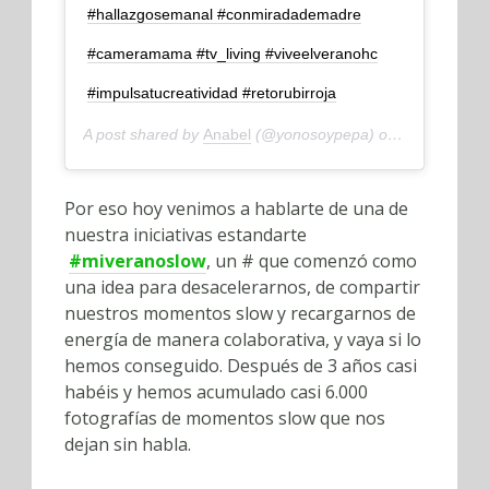
#hallazgosemanal #conmiradademadre
#cameramama #tv_living #viveelveranohc
#impulsatucreatividad #retorubirroja
A post shared by
Anabel
(@yonosoypepa) on
Jul 27, 201
Por eso hoy venimos a hablarte de una de
nuestra iniciativas estandarte
#miveranoslow
, un # que comenzó como
una idea para desacelerarnos, de compartir
nuestros momentos slow y recargarnos de
energía de manera colaborativa, y vaya si lo
hemos conseguido. Después de 3 años casi
habéis y hemos acumulado casi 6.000
fotografías de momentos slow que nos
dejan sin habla.