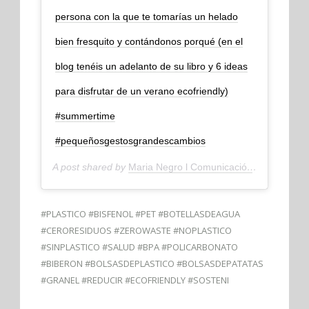
persona con la que te tomarías un helado
bien fresquito y contándonos porqué (en el
blog tenéis un adelanto de su libro y 6 ideas
para disfrutar de un verano ecofriendly)
#summertime
#pequeñosgestosgrandescambios
A post shared by
Maria Negro l Comunicación
(@soymaria
#PLASTICO #BISFENOL #PET #BOTELLASDEAGUA
#CERORESIDUOS #ZEROWASTE #NOPLASTICO
#SINPLASTICO #SALUD #BPA #POLICARBONATO
#BIBERON #BOLSASDEPLASTICO #BOLSASDEPATATAS
#GRANEL #REDUCIR #ECOFRIENDLY #SOSTENI