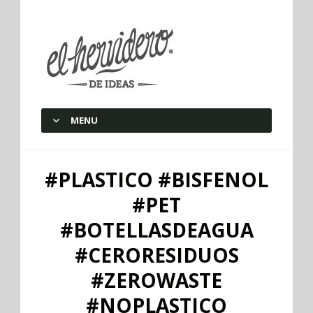
elherviderodeideas
MENU
SKIP TO CONTENT
#PLASTICO #BISFENOL
#PET
#BOTELLASDEAGUA
#CERORESIDUOS
#ZEROWASTE
#NOPLASTICO