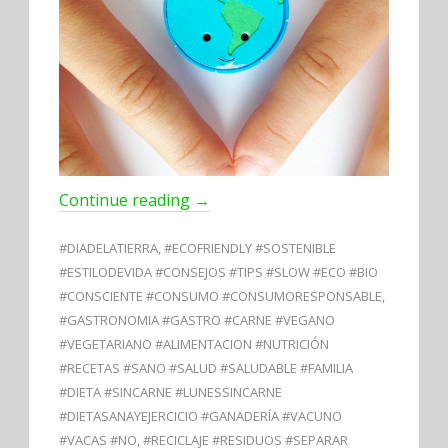
Continue reading
→
#DIADELATIERRA
,
#ECOFRIENDLY #SOSTENIBLE
#ESTILODEVIDA #CONSEJOS #TIPS #SLOW #ECO #BIO
#CONSCIENTE #CONSUMO #CONSUMORESPONSABLE
,
#GASTRONOMIA #GASTRO #CARNE #VEGANO
#VEGETARIANO #ALIMENTACION #NUTRICIÓN
#RECETAS #SANO #SALUD #SALUDABLE #FAMILIA
#DIETA #SINCARNE #LUNESSINCARNE
#DIETASANAYEJERCICIO #GANADERÍA #VACUNO
#VACAS #NO
,
#RECICLAJE #RESIDUOS #SEPARAR