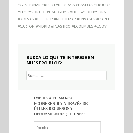
#GESTIONAR #RECICLARENCASA #BASURA #TRUCOS
#TIPS #SORTEO #HANDYBAG #BOLSASDEBASURA
#BOLSAS #REDUCIR #REUTILIZAR #ENVASES #PAPEL
#CARTON #VIDRIO #PLASTICO #ECOEMBES #ECOVI
BUSCA LO QUE TE INTERESE EN
NUESTRO BLOG:
Buscar:
IMPULSA TU MARCA
ECONFRENDLY A TRAVÉS DE
ÚTILES RECURSOS Y
HERRAMIENTAS ¿TE UNES?