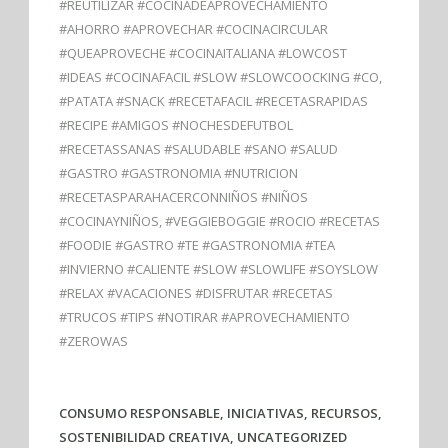
#REUTILIZAR #COCINADEAPROVECHAMIENTO
#AHORRO #APROVECHAR #COCINACIRCULAR
#QUEAPROVECHE #COCINAITALIANA #LOWCOST
#IDEAS #COCINAFACIL #SLOW #SLOWCOOCKING #CO
,
#PATATA #SNACK #RECETAFACIL #RECETASRAPIDAS
#RECIPE #AMIGOS #NOCHESDEFUTBOL
#RECETASSANAS #SALUDABLE #SANO #SALUD
#GASTRO #GASTRONOMIA #NUTRICION
#RECETASPARAHACERCONNIÑOS #NIÑOS
#COCINAYNIÑOS
,
#VEGGIEBOGGIE #ROCIO #RECETAS
#FOODIE #GASTRO #TE #GASTRONOMIA #TEA
#INVIERNO #CALIENTE #SLOW #SLOWLIFE #SOYSLOW
#RELAX #VACACIONES #DISFRUTAR #RECETAS
#TRUCOS #TIPS #NOTIRAR #APROVECHAMIENTO
#ZEROWAS
CONSUMO RESPONSABLE
,
INICIATIVAS
,
RECURSOS
,
SOSTENIBILIDAD CREATIVA
,
UNCATEGORIZED