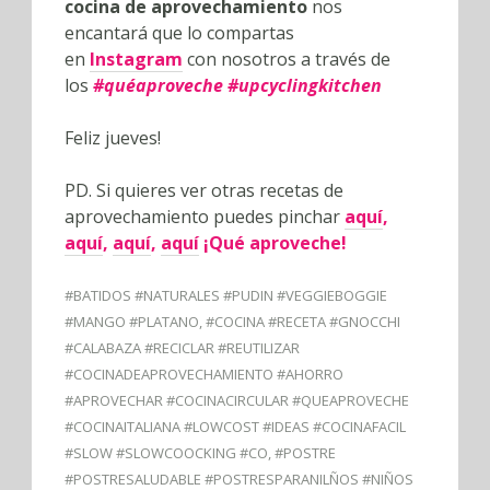
cocina de aprovechamiento
nos
encantará que lo compartas
en
Instagram
con nosotros a través de
los
#
quéaproveche #upcyclingkitchen
Feliz jueves!
PD. Si quieres ver otras recetas de
aprovechamiento puedes pinchar
aquí
,
aquí
,
aquí
,
aquí
¡Qué aproveche!
#BATIDOS #NATURALES #PUDIN #VEGGIEBOGGIE
#MANGO #PLATANO
,
#COCINA #RECETA #GNOCCHI
#CALABAZA #RECICLAR #REUTILIZAR
#COCINADEAPROVECHAMIENTO #AHORRO
#APROVECHAR #COCINACIRCULAR #QUEAPROVECHE
#COCINAITALIANA #LOWCOST #IDEAS #COCINAFACIL
#SLOW #SLOWCOOCKING #CO
,
#POSTRE
#POSTRESALUDABLE #POSTRESPARANILÑOS #NIÑOS