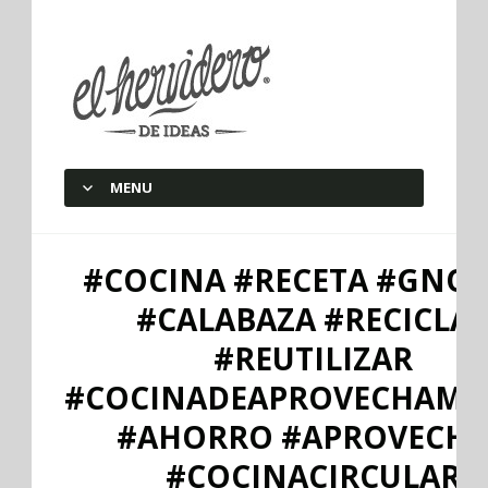
elherviderodeideas
MENU
SKIP TO CONTENT
#COCINA #RECETA #GNOC
#CALABAZA #RECICLA
#REUTILIZAR
#COCINADEAPROVECHAMI
#AHORRO #APROVECH
#COCINACIRCULAR