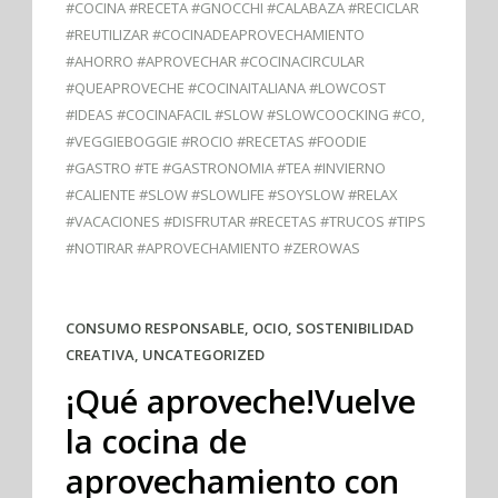
#COCINA #RECETA #GNOCCHI #CALABAZA #RECICLAR
#REUTILIZAR #COCINADEAPROVECHAMIENTO
#AHORRO #APROVECHAR #COCINACIRCULAR
#QUEAPROVECHE #COCINAITALIANA #LOWCOST
#IDEAS #COCINAFACIL #SLOW #SLOWCOOCKING #CO
,
#VEGGIEBOGGIE #ROCIO #RECETAS #FOODIE
#GASTRO #TE #GASTRONOMIA #TEA #INVIERNO
#CALIENTE #SLOW #SLOWLIFE #SOYSLOW #RELAX
#VACACIONES #DISFRUTAR #RECETAS #TRUCOS #TIPS
#NOTIRAR #APROVECHAMIENTO #ZEROWAS
CONSUMO RESPONSABLE
,
OCIO
,
SOSTENIBILIDAD
CREATIVA
,
UNCATEGORIZED
¡Qué aproveche!Vuelve
la cocina de
aprovechamiento con