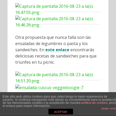
Otra propuesta que nunca falla son las
ensaladas de legumbres o pasta y los
sandwiches. En
este enlace
encontrarás
deliciosas recetas de sandwiches para que
triunfes en tu picnic.
Este sitio web utiliza cookies para que usted tenga la mejor experiencia de
3. Utiliza el menor packaging
usuario. Si continúa navegando está dando su consentimiento para la aceptació
de las mencionadas cookies y la aceptación de nuestra
política de cookies
, pinc
posible
el enlace para mayor información.
plugin cook
ACEPTAR
Puede ser más cómodo llevar menaje de