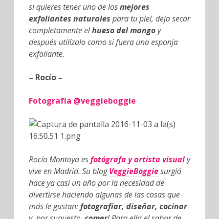
si quieres tener uno de los
mejores
exfoliantes naturales
para tu piel, deja secar
completamente el
hueso del mango
y
después utilízalo como si fuera una esponja
exfoliante.
– Rocío –
Fotografía @veggieboggie
Rocío Montoya es
fotógrafa y artista visual
y
vive en Madrid. Su blog
VeggieBoggie
surgió
hace ya casi un año por la necesidad de
divertirse haciendo algunas de las cosas que
más le gustan:
fotografiar, diseñar, cocinar
y, por supuesto,
comer
! Para ella el sabor de