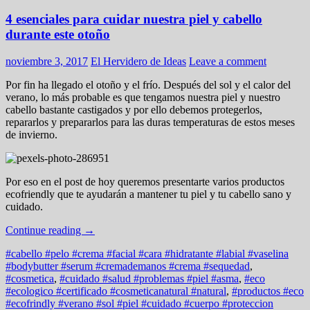
4 esenciales para cuidar nuestra piel y cabello
durante este otoño
noviembre 3, 2017
El Hervidero de Ideas
Leave a comment
Por fin ha llegado el otoño y el frío. Después del sol y el calor del
verano, lo más probable es que tengamos nuestra piel y nuestro
cabello bastante castigados y por ello debemos protegerlos,
repararlos y prepararlos para las duras temperaturas de estos meses
de invierno.
Por eso en el post de hoy queremos presentarte varios productos
ecofriendly que te ayudarán a mantener tu piel y tu cabello sano y
cuidado.
Continue reading
→
#cabello #pelo #crema #facial #cara #hidratante #labial #vaselina
#bodybutter #serum #cremademanos #crema #sequedad
,
#cosmetica
,
#cuidado #salud #problemas #piel #asma
,
#eco
#ecologico #certificado #cosmeticanatural #natural
,
#productos #eco
#ecofrindly #verano #sol #piel #cuidado #cuerpo #proteccion