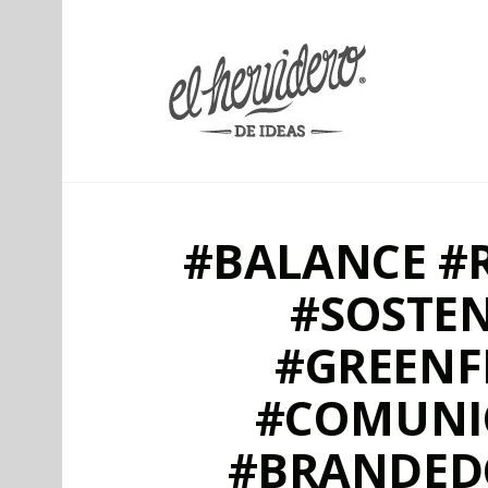
elherviderodeideas
#BALANCE #
#SOSTEN
#GREENF
#COMUNI
#BRANDEDC