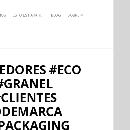
MOS
ESTO ES PARA TI…
BLOG
SOBRE MI
EDORES #ECO
 #GRANEL
CLIENTES
ODEMARCA
#PACKAGING