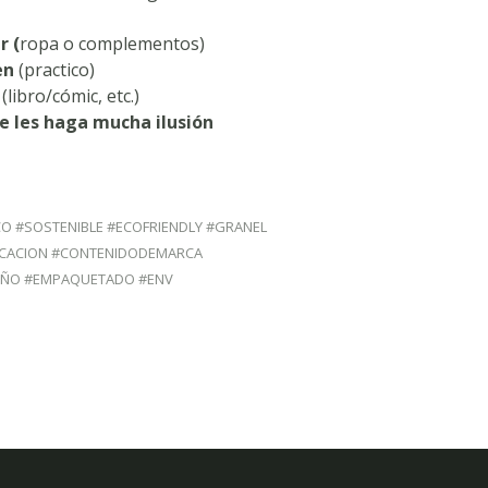
r (
ropa o complementos)
en
(practico)
(libro/cómic, etc.)
e les haga mucha ilusión
 #SOSTENIBLE #ECOFRIENDLY #GRANEL
ICACION #CONTENIDODEMARCA
SEÑO #EMPAQUETADO #ENV