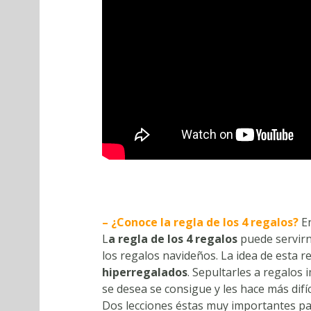
– ¿Conoce la regla de los 4 regalos?
E
L
a regla de los 4 regalos
puede servirn
los regalos navideños. La idea de esta r
hiperregalados
. Sepultarles a regalos
se desea se consigue y les hace más difíc
Dos lecciones éstas muy importantes para