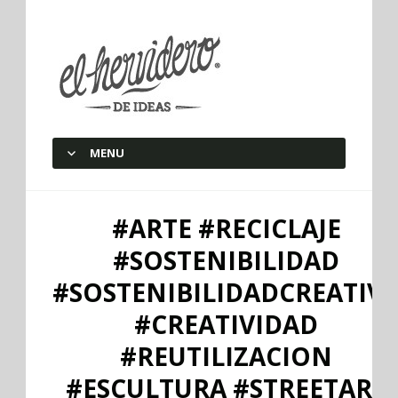
elherviderodeideas
MENU
SKIP TO CONTENT
#ARTE #RECICLAJE
#SOSTENIBILIDAD
#SOSTENIBILIDADCREATIV
#CREATIVIDAD
#REUTILIZACION
#ESCULTURA #STREETART