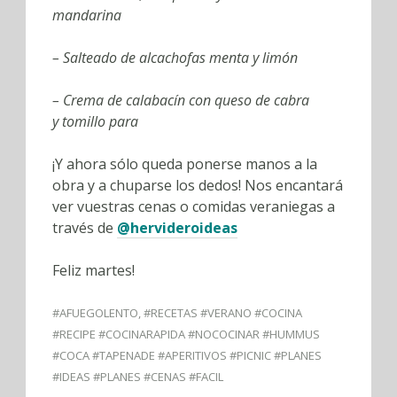
mandarina
– Salteado de alcachofas menta y limón
– Crema de calabacín con queso de cabra
y tomillo para
¡Y ahora sólo queda ponerse manos a la
obra y a chuparse los dedos! Nos encantará
ver vuestras cenas o comidas veraniegas a
través de
@hervideroideas
Feliz martes!
#AFUEGOLENTO
,
#RECETAS #VERANO #COCINA
#RECIPE #COCINARAPIDA #NOCOCINAR #HUMMUS
#COCA #TAPENADE #APERITIVOS #PICNIC #PLANES
#IDEAS #PLANES #CENAS #FACIL