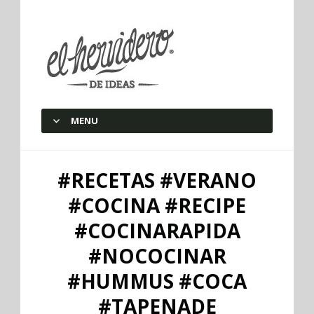
elherviderodeideas
MENU
SKIP TO CONTENT
#RECETAS #VERANO
#COCINA #RECIPE
#COCINARAPIDA
#NOCOCINAR
#HUMMUS #COCA
#TAPENADE