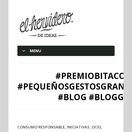
elherviderodeideas
MENU
SKIP TO CONTENT
#PREMIOBITACOR
#PEQUEÑOSGESTOSGRAND
#BLOG #BLOGGE
CONSUMO RESPONSABLE
,
INICIATIVAS
,
OCIO
,