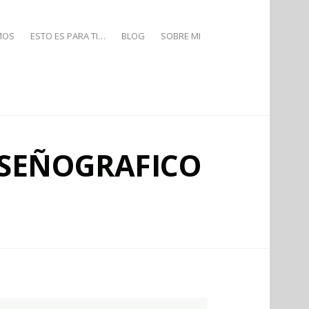
MOS
ESTO ES PARA TI…
BLOG
SOBRE MI
ISEÑOGRAFICO
N