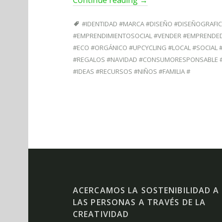
Continue reading
→
#IDENTIDAD #MARCA #DISEÑO #DISEÑOGRAFI
#EMPRENDIMIENTOSOCIAL #VENDER #EMPRENDE
#ECO #ORGÁNICO #UPCYCLING #LOCAL #SOCIAL #
#REGALOS #NAVIDAD #CONSUMORESPONSABLE #
#IDEAS #RECURSOS #NIÑOS #FAMILIA #
ACERCAMOS LA SOSTENIBILIDAD A
LAS PERSONAS A TRAVÉS DE LA
CREATIVIDAD