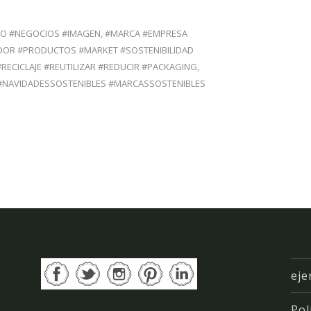
CO #NEGOCIOS #IMAGEN
,
#MARCA #EMPRESA
DOR #PRODUCTOS #MARKET #SOSTENIBILIDAD
RECICLAJE #REUTILIZAR #REDUCIR #PACKAGING
,
NAVIDADESSOSTENIBLES #MARCASSOSTENIBLES
eje
Pol