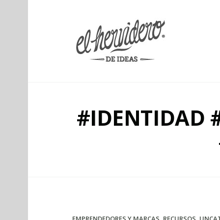
elherviderodeideas
#IDENTIDAD 
EMPRENDEDORES Y MARCAS
,
RECURSOS
,
UNCA