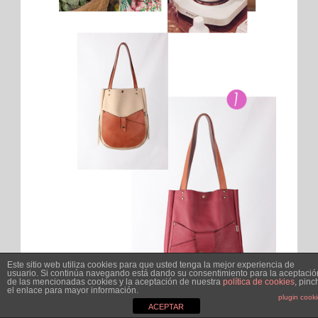
Este sitio web utiliza cookies para que usted tenga la mejor experiencia de
usuario. Si continúa navegando está dando su consentimiento para la aceptació
de las mencionadas cookies y la aceptación de nuestra
política de cookies
, pinc
el enlace para mayor información.
plugin cook
ACEPTAR