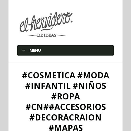
elherviderodeideas
MENU
SKIP TO CONTENT
#COSMETICA #MODA
#INFANTIL #NIÑOS
#ROPA
#CN##ACCESORIOS
#DECORACRAION
#MAPAS