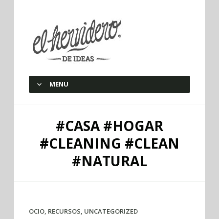
elherviderodeideas
MENU
SKIP TO CONTENT
#CASA #HOGAR
#CLEANING #CLEAN
#NATURAL
OCIO
,
RECURSOS
,
UNCATEGORIZED