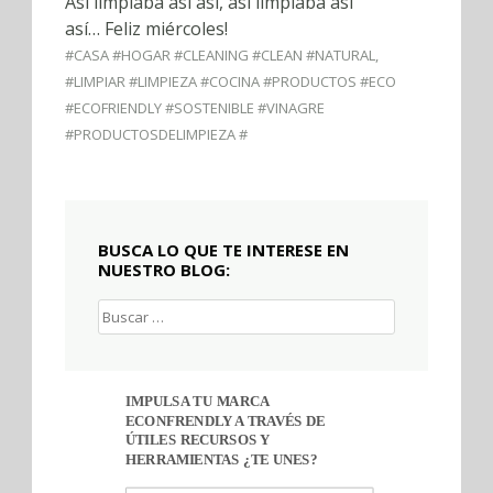
Así limpiaba así así, así limpiaba así
así… Feliz miércoles!
#CASA #HOGAR #CLEANING #CLEAN #NATURAL
,
#LIMPIAR #LIMPIEZA #COCINA #PRODUCTOS #ECO
#ECOFRIENDLY #SOSTENIBLE #VINAGRE
#PRODUCTOSDELIMPIEZA #
BUSCA LO QUE TE INTERESE EN
NUESTRO BLOG:
Buscar:
IMPULSA TU MARCA
ECONFRENDLY A TRAVÉS DE
ÚTILES RECURSOS Y
HERRAMIENTAS ¿TE UNES?