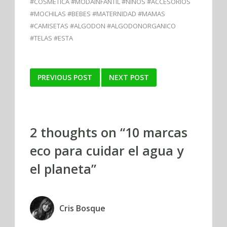
#COSMETICA #MODAINFANTIL #NIÑOS #ACCESORIOS
#MOCHILAS #BEBES #MATERNIDAD #MAMAS
#CAMISETAS #ALGODON #ALGODONORGANICO
#TELAS #ESTA
Post
PREVIOUS POST
NEXT POST
navigation
2 thoughts on “
10 marcas
eco para cuidar el agua y
el planeta
”
Cris Bosque