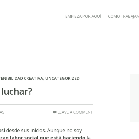
SKIP TO CONTENT
EMPIEZA POR AQUÍ
CÓMO TRABAJA
ENIBILIDAD CREATIVA
,
UNCATEGORIZED
 luchar?
EAS
LEAVE A COMMENT
asi desde sus inicios. Aunque no soy
an labor social que está haciendo
la