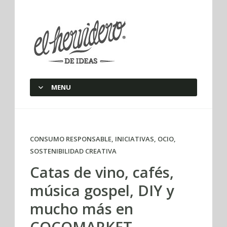
elherviderodeideas
MENU
SKIP TO CONTENT
CONSUMO RESPONSABLE
,
INICIATIVAS
,
OCIO
,
SOSTENIBILIDAD CREATIVA
Catas de vino, cafés,
música gospel, DIY y
mucho más en
COCOMARKET