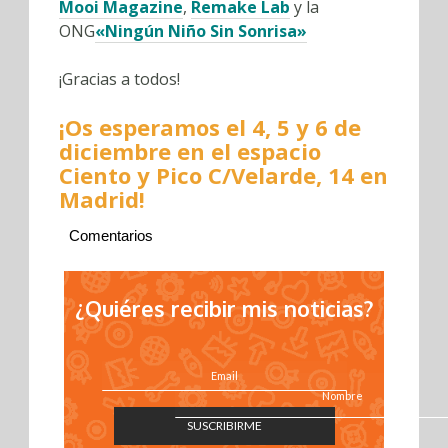
Mooi Magazine
,
Remake Lab
y la
ONG
«Ningún Niño Sin Sonrisa»
¡Gracias a todos!
¡Os esperamos el 4, 5 y 6 de
diciembre en el espacio
Ciento y Pico C/Velarde, 14 en
Madrid!
Comentarios
¿Quiéres recibir mis noticias?
SUSCRIBIRME