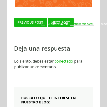
Post
PREVIOUS POST
NEXT POST
¡Sí, quiero unirme!
Gestiona mis datos
y ayúdame 
navigation
Marca Ecofriendly.
Deja una respuesta
Lo siento, debes estar
conectado
para
publicar un comentario.
BUSCA LO QUE TE INTERESE EN
NUESTRO BLOG: