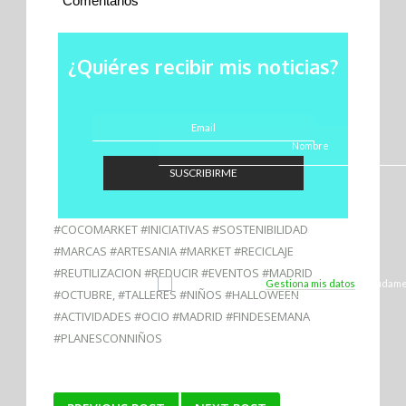
Comentarios
¿Quiéres recibir mis noticias?
SUSCRIBIRME
#COCOMARKET #INICIATIVAS #SOSTENIBILIDAD
#MARCAS #ARTESANIA #MARKET #RECICLAJE
#REUTILIZACION #REDUCIR #EVENTOS #MADRID
¡Sí, quiero unirme!
Gestiona mis datos
y ayúdame 
#OCTUBRE
,
#TALLERES #NIÑOS #HALLOWEEN
Marca Ecofriendly.
#ACTIVIDADES #OCIO #MADRID #FINDESEMANA
#PLANESCONNIÑOS