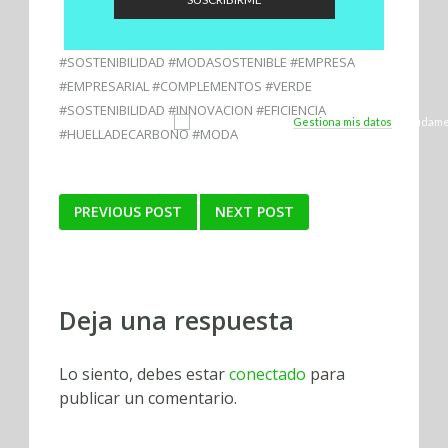
#SOSTENIBILIDAD #MODASOSTENIBLE #EMPRESA
#EMPRESARIAL #COMPLEMENTOS #VERDE
#SOSTENIBILIDAD #INNOVACION #EFICIENCIA
¡Sí, quiero unirme!
Gestiona mis datos
y ayúdame 
#HUELLADECARBONO #MODA
Marca Ecofriendly.
Post
PREVIOUS POST
NEXT POST
navigation
Deja una respuesta
Lo siento, debes estar
conectado
para
publicar un comentario.