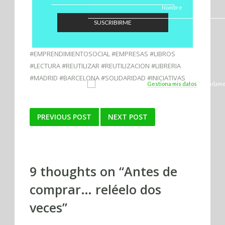
SUSCRIBIRME
#EMPRENDIMIENTOSOCIAL #EMPRESAS #LIBROS
#LECTURA #REUTILIZAR #REUTILIZACION #LIBRERIA
#MADRID #BARCELONA #SOLIDARIDAD #INICIATIVAS
¡Sí, quiero unirme!
Gestiona mis datos
y ayúdame 
Marca Ecofriendly.
Post
PREVIOUS POST
NEXT POST
navigation
9 thoughts on “
Antes de
comprar… reléelo dos
veces
”