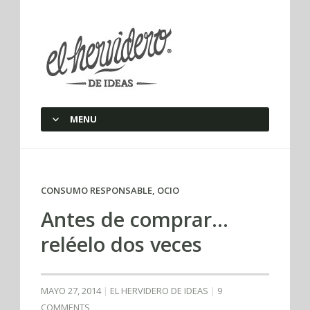
elherviderodeideas
MENU
SKIP TO CONTENT
CONSUMO RESPONSABLE
,
OCIO
Antes de comprar…
reléelo dos veces
MAYO 27, 2014
EL HERVIDERO DE IDEAS
9
COMMENTS