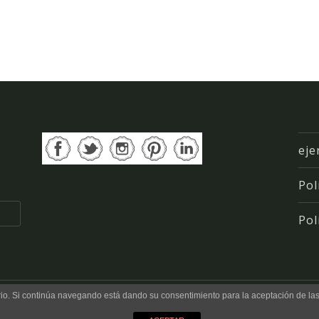
eje
Pol
Pol
uario. Si continúa navegando está dando su consentimiento para la aceptación de l
 by
WordPress.com
.