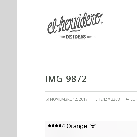
elherviderodeideas
IMG_9872
NOVIEMBRE 12, 2017
1242 × 2208
LO 